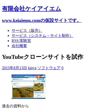
有限会社ケイアイエム
www.keiaiemu.comの仮設サイトです。
サービス（販売）
サービス（システム・サイト制作）
RSS:実験室
会社概要
YouTubeクローンサイトを試作
2015年8月13日
kinya
ソフトウェア
0
過去の資料から