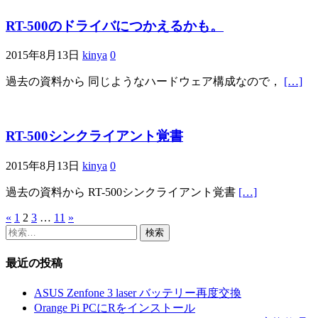
RT-500のドライバにつかえるかも。
2015年8月13日
kinya
0
過去の資料から 同じようなハードウェア構成なので，
[…]
RT-500シンクライアント覚書
2015年8月13日
kinya
0
過去の資料から RT-500シンクライアント覚書
[…]
«
1
2
3
…
11
»
投
検
稿
索:
最近の投稿
の
ペ
ASUS Zenfone 3 laser バッテリー再度交換
Orange Pi PCにRをインストール
ー