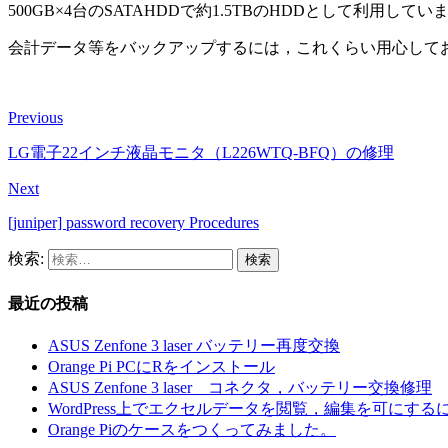
500GB×4台のSATAHDDで約1.5TBのHDDとして利用してい
会計データ等をバックアップするには，これくらい用心して
Previous
LG電子22インチ液晶モニタ（L226WTQ-BFQ）の修理
Next
[juniper] password recovery Procedures
検索:
最近の投稿
ASUS Zenfone 3 laser バッテリー再度交換
Orange Pi PCにRをインストール
ASUS Zenfone 3 laser コネクタ，バッテリー交換修理
WordPress上でエクセルデータを閲覧，編集を可にする
Orange Piのケースをつくってみました。